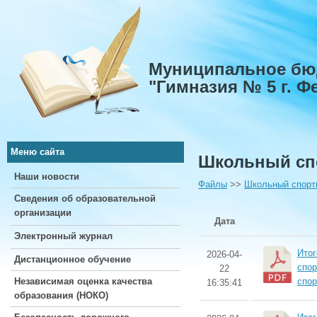
Муниципальное бю
"Гимназия № 5 г. 
Меню сайта
Школьный сп
Наши новости
Файлы
>>
Школьный спорт
Сведения об образовательной
организации
Дата
Электронный журнал
Итог
2026-04-
Дистанционное обучение
спор
22
Независимая оценка качества
спор
16:35:41
образования (НОКО)