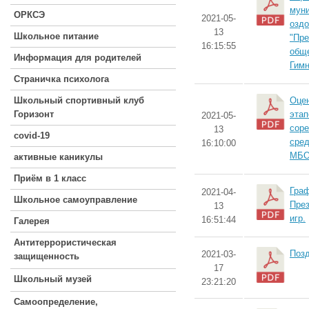
муни
ОРКСЭ
2021-05-
оздо
13
Школьное питание
"Пре
16:15:55
общ
Информация для родителей
Гимн
Страничка психолога
Школьный спортивный клуб
Оцен
Горизонт
этап
2021-05-
соре
13
covid-19
сре
16:10:00
МБОУ
активные каникулы
Приём в 1 класс
Граф
2021-04-
Школьное самоуправление
През
13
игр.
16:51:44
Галерея
Антитеррористическая
Поз
2021-03-
защищенность
17
Школьный музей
23:21:20
Самоопределение,