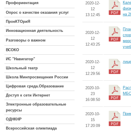
Кале
Профориентация
2020-12-
физк
12
Опрос о качестве оказания услуг
на 2
13:12:45
ПроеКТОриЯ
План
Инновационная деятельность
2020-12-
спор
12
Разговоры о важном
меро
12:43:25
учеб
ВСОКО
ИС "Навигатор"
лице
2020-12-
12
Школьный театр
12:29:56
Школа Минпросвещения России
Цифровая среда.Образование
Расп
2020-10-
МБ
23
Доступ к сети Интернет
16:08:50
Электронные образовательные
ресурсы
Прик
2020-10-
ОДНКНР
15
17:20:09
Всероссийская олимпиада