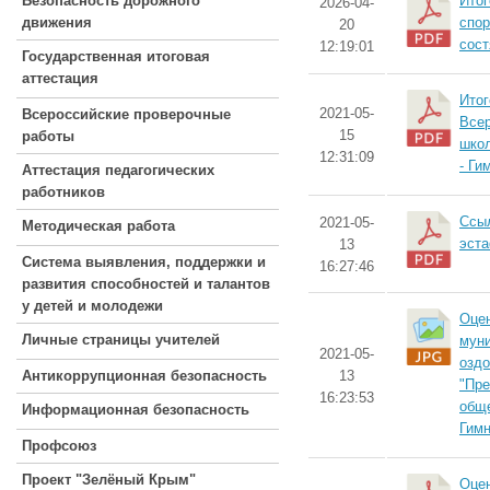
Безопасность дорожного
Итог
2026-04-
движения
спор
20
сост
12:19:01
Государственная итоговая
аттестация
Итог
2021-05-
Всероссийские проверочные
Всер
15
работы
школ
12:31:09
- Ги
Аттестация педагогических
работников
Ссыл
2021-05-
Методическая работа
эста
13
Система выявления, поддержки и
16:27:46
развития способностей и талантов
у детей и молодежи
Оцен
Личные страницы учителей
муни
2021-05-
оздо
Антикоррупционная безопасность
13
"Пре
16:23:53
общ
Информационная безопасность
Гимн
Профсоюз
Проект "Зелёный Крым"
Оцен