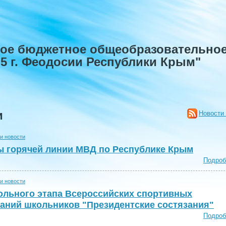
ое бюджетное общеобразовательное
5 г. Феодосии Республики Крым"
и
Новости
и новости
 горячей линии МВД по Республике Крым
Подроб
и новости
ольного этапа Всероссийских спортивных
аний школьников "Президентские состязания"
Подроб