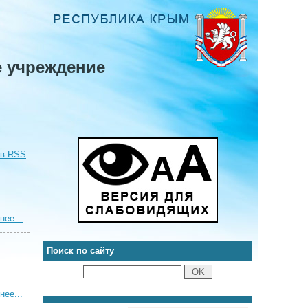
 учреждение
 в RSS
нее...
Поиск по сайту
нее...