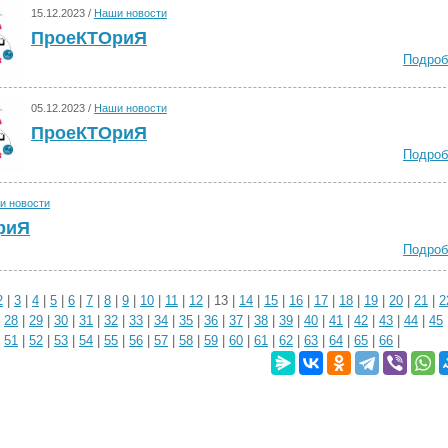
15.12.2023 /
Наши новости
ПроеКТОриЯ
Подроб
05.12.2023 /
Наши новости
ПроеКТОриЯ
Подроб
и новости
риЯ
Подроб
2
|
3
|
4
|
5
|
6
|
7
|
8
|
9
|
10
|
11
|
12
| 13 |
14
|
15
|
16
|
17
|
18
|
19
|
20
|
21
|
2
|
28
|
29
|
30
|
31
|
32
|
33
|
34
|
35
|
36
|
37
|
38
|
39
|
40
|
41
|
42
|
43
|
44
|
45
|
51
|
52
|
53
|
54
|
55
|
56
|
57
|
58
|
59
|
60
|
61
|
62
|
63
|
64
|
65
|
66
|