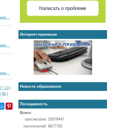
Написать о проблеме
нее...
Интернет-приемная
нее...
нее...
Новости образования
2
|
23
|
|
46
|
Посещаемость
Всего:
просмотров:
10078447
посетителей:
8977750