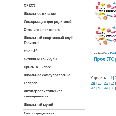
ОРКСЭ
Школьное питание
Информация для родителей
Страничка психолога
Школьный спортивный клуб
Горизонт
covid-19
01.12.2023 /
Наш
ПроеКТО
активные каникулы
Приём в 1 класс
Школьное самоуправление
Страницы: |
1
|
Галерея
24
|
25
|
26
|
27
47
|
48
|
49
|
50
Антитеррористическая
защищенность
Школьный музей
Самоопределение,