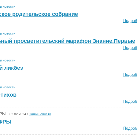
и новости
кое родительское собрание
Подроб
и новости
ный просветительский марафон Знание.Первые
Подроб
и новости
 ликбез
Подроб
и новости
стихов
Подроб
02.02.2024 /
Наши новости
ИФРЫ
Подроб