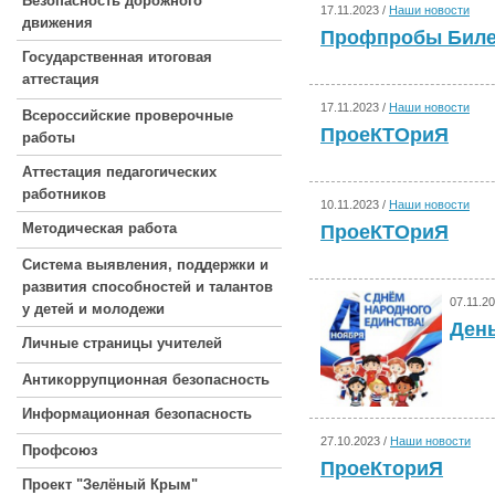
Безопасность дорожного
17.11.2023 /
Наши новости
движения
Профпробы Биле
Государственная итоговая
аттестация
17.11.2023 /
Наши новости
Всероссийские проверочные
ПроеКТОриЯ
работы
Аттестация педагогических
работников
10.11.2023 /
Наши новости
Методическая работа
ПроеКТОриЯ
Система выявления, поддержки и
развития способностей и талантов
07.11.2
у детей и молодежи
День
Личные страницы учителей
Антикоррупционная безопасность
Информационная безопасность
27.10.2023 /
Наши новости
Профсоюз
ПроеКториЯ
Проект "Зелёный Крым"