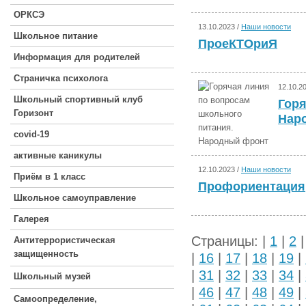
ОРКСЭ
13.10.2023 /
Наши новости
Школьное питание
ПроеКТОриЯ
Информация для родителей
Страничка психолога
12.10.2
Школьный спортивный клуб
Горя
Горизонт
Нар
covid-19
активные каникулы
12.10.2023 /
Наши новости
Приём в 1 класс
Профориентация
Школьное самоуправление
Галерея
Страницы: |
1
|
2
Антитеррористическая
защищенность
|
16
|
17
|
18
|
19
|
|
31
|
32
|
33
|
34
|
Школьный музей
|
46
|
47
|
48
|
49
|
Самоопределение,